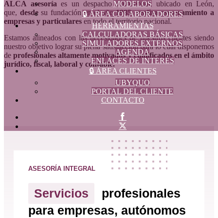
ALCA asesoría
es un despacho profesional, ubicado en León,
MODELOS
que,
desde
su fundación en el año
1985, realiza asesoramiento a
🔒 ÁREA COLABORADORES
empresas y particulares
en todo el territorio nacional.
HERRAMIENTAS
CALCULADORAS BÁSICAS
Estamos alineados con las necesidades de nuestros clientes siendo
SIMULADORES EXTERNOS
nuestro objetivo lograr su plena satisfacción para lo cual disponemos
AGENDA
de
profesionales altamente motivados y cualificados en el ámbito
ENLACES DE INTERÉS
jurídico, fiscal, laboral y contable.
🔒 ÁREA CLIENTES
UBYQUO
PORTAL DEL CLIENTE
CONTACTO
ASESORÍA INTEGRAL
Servicios
profesionales
para empresas, autónomos