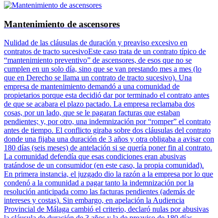
Mantenimiento de ascensores
Nulidad de las cláusulas de duración y preaviso excesivo en
contratos de tracto sucesivoEste caso trata de un contrato típico de
“mantenimiento preventivo” de ascensores, de esos que no se
cumplen en un solo día, sino que se van prestando mes a mes (lo
que en Derecho se llama un contrato de tracto sucesivo). Una
empresa de mantenimiento demandó a una comunidad de
propietarios porque esta decidió dar por terminado el contrato antes
de que se acabara el plazo pactado. La empresa reclamaba dos
cosas, por un lado, que se le pagaran facturas que estaban
pendientes; y, por otro, una indemnización por “romper” el contrato
antes de tiempo. El conflicto giraba sobre dos cláusulas del contrato
donde una fijaba una duración de 3 años y otra obligaba a avisar con
180 días (seis meses) de antelación si se quería poner fin al contrato.
La comunidad defendía que esas condiciones eran abusivas
tratándose de un consumidor (en este caso, la propia comunidad).
En primera instancia, el juzgado dio la razón a la empresa por lo que
condenó a la comunidad a pagar tanto la indemnización por la
resolución anticipada como las facturas pendientes (además de
intereses y costas). Sin embargo, en apelación la Audiencia
Provincial de Málaga cambió el criterio, declaró nulas por abusivas
la cláusula de duración de 3 años y la de preaviso de 180 días.