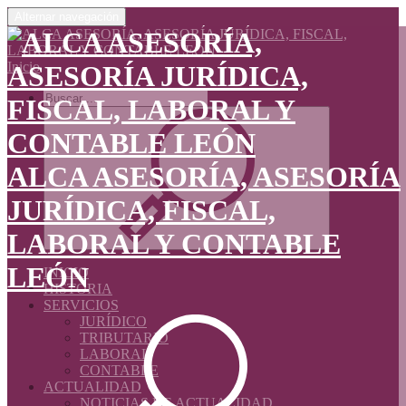
Alternar navegación
Inicio
ALCA ASESORÍA, ASESORÍA
JURÍDICA, FISCAL,
LABORAL Y CONTABLE
LEÓN
INICIO
HISTORIA
SERVICIOS
JURÍDICO
TRIBUTARIO
LABORAL
CONTABLE
ACTUALIDAD
NOTICIAS DE ACTUALIDAD