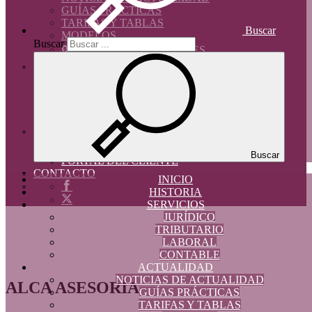
GUÍAS PRÁCTICAS
TARIFAS Y TABLAS
Buscar
MODELOS
Buscar
🔒 ÁREA COLABORADORES
HERRAMIENTAS
CALCULADORAS BÁSICAS
SIMULADORES EXTERNOS
AGENDA
ENLACES DE INTERÉS
🔒 ÁREA CLIENTES
UBYQUO
Buscar
PORTAL DEL CLIENTE
CONTACTO
INICIO
HISTORIA
SERVICIOS
JURÍDICO
TRIBUTARIO
LABORAL
CONTABLE
ACTUALIDAD
NOTICIAS DE ACTUALIDAD
ALCA ASESORÍA
GUÍAS PRÁCTICAS
TARIFAS Y TABLAS