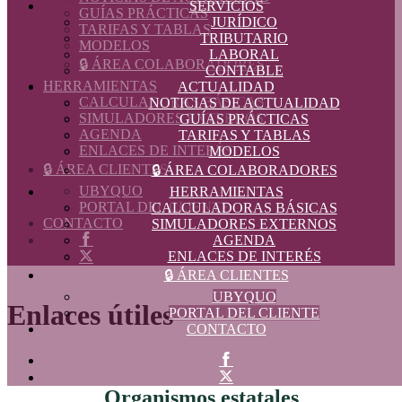
SERVICIOS
GUÍAS PRÁCTICAS
JURÍDICO
TARIFAS Y TABLAS
TRIBUTARIO
MODELOS
LABORAL
🔒 ÁREA COLABORADORES
CONTABLE
HERRAMIENTAS
ACTUALIDAD
CALCULADORAS BÁSICAS
NOTICIAS DE ACTUALIDAD
SIMULADORES EXTERNOS
GUÍAS PRÁCTICAS
AGENDA
TARIFAS Y TABLAS
ENLACES DE INTERÉS
MODELOS
🔒 ÁREA CLIENTES
🔒 ÁREA COLABORADORES
UBYQUO
HERRAMIENTAS
PORTAL DEL CLIENTE
CALCULADORAS BÁSICAS
CONTACTO
SIMULADORES EXTERNOS
AGENDA
ENLACES DE INTERÉS
🔒 ÁREA CLIENTES
UBYQUO
Enlaces útiles
PORTAL DEL CLIENTE
CONTACTO
Organismos estatales