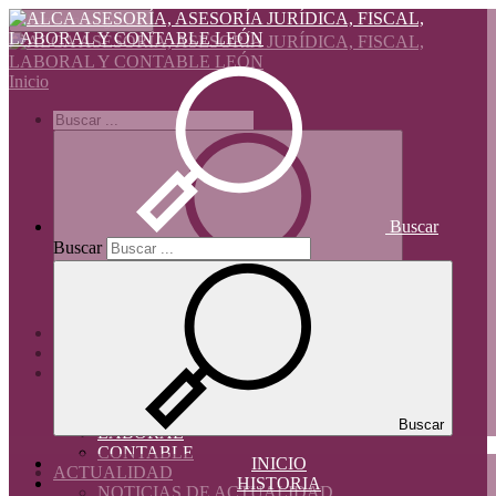
Alternar navegación
Inicio
Buscar
Buscar
INICIO
HISTORIA
SERVICIOS
JURÍDICO
TRIBUTARIO
Buscar
LABORAL
CONTABLE
INICIO
ACTUALIDAD
HISTORIA
NOTICIAS DE ACTUALIDAD