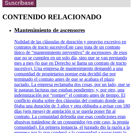
Suscríbase
CONTENIDO RELACIONADO
Mantenimiento de ascensores
Nulidad de las cláusulas de duración y preaviso excesivo en
contratos de tracto sucesivoEste caso trata de un contrato
típico de “mantenimiento preventivo” de ascensores, de esos
que no se cumplen en un solo día, sino que se van prestando
mes a mes (lo que en Derecho se llama un contrato de tracto
sucesivo). Una empresa de mantenimiento demandó a una
comunidad de propietarios porque esta decidió dar por
terminado el contrato antes de que se acabara el plazo
pactado. La empresa reclamaba dos cosas, por un lado, que se
le pagaran facturas que estaban pendientes; y, por otro, una
indemnización por “romper” el contrato antes de tiempo. El
conflicto giraba sobre dos cláusulas del contrato donde una
fijaba una duración de 3 años y otra obligaba a avisar con 180
días (seis meses) de antelación si se quería poner fin al
contrato. La comunidad defendía que esas condiciones eran
abusivas tratándose de un consumidor (en este caso, la propia
comunidad). En primera instancia, el juzgado dio la razón a la
empresa por lo que condenó a la comunidad a pagar tanto la