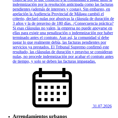
indemnización por la resolución anticipada como las facturas
pendientes (además de intereses y costas). Sin embargo, en
apelación la Audiencia Provincial de Málaga cambió el
criterio, declaró nulas por abusivas la cláusula de duración de
3 años y la de preaviso de 180 días. ¿Consecuencia práctica?
Si esas cláusulas no valen, la empresa no puede apoyarse en
ellas para exigir una penalización o indemnización por haber
terminado antes el contrato. Aun así, la comunidad sí debe
pagar lo que realmente debía, las facturas pendientes por
servicios ya prestados. El Tribunal Supremo confirmó este
resultado, las cláusulas de duración y preaviso se consideran
nulas, no procede indemnización por acabar el contrato antes
de tiempo, y solo se deben las facturas impagadas.
31.07.2026
Arrendamientos urbanos