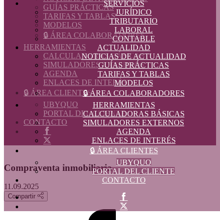
SERVICIOS
GUÍAS PRÁCTICAS
JURÍDICO
TARIFAS Y TABLAS
TRIBUTARIO
MODELOS
LABORAL
🔒 ÁREA COLABORADORES
CONTABLE
HERRAMIENTAS
ACTUALIDAD
CALCULADORAS BÁSICAS
NOTICIAS DE ACTUALIDAD
SIMULADORES EXTERNOS
GUÍAS PRÁCTICAS
AGENDA
TARIFAS Y TABLAS
ENLACES DE INTERÉS
MODELOS
🔒 ÁREA CLIENTES
🔒 ÁREA COLABORADORES
UBYQUO
HERRAMIENTAS
PORTAL DEL CLIENTE
CALCULADORAS BÁSICAS
CONTACTO
SIMULADORES EXTERNOS
AGENDA
ENLACES DE INTERÉS
🔒 ÁREA CLIENTES
UBYQUO
Compraventa inmobiliaria
PORTAL DEL CLIENTE
CONTACTO
11.09.2025
Compartir