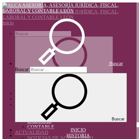
Alternar navegación
Inicio
Buscar
Buscar
INICIO
HISTORIA
SERVICIOS
JURÍDICO
TRIBUTARIO
Buscar
LABORAL
CONTABLE
INICIO
ACTUALIDAD
HISTORIA
NOTICIAS DE ACTUALIDAD